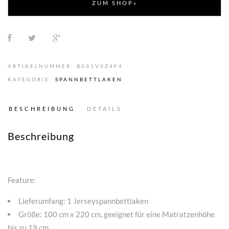
ZUM SHOP»
ARTIKELNUMMER:
B001V0Z4F4
KATEGORIE:
SPANNBETTLAKEN
BESCHREIBUNG
DETAILS
Beschreibung
Feature:
Lieferumfang: 1 Jerseyspannbettlaken
Größe: 100 cm x 220 cm, geeignet für eine Matratzenhöhe
bis zu 19 cm