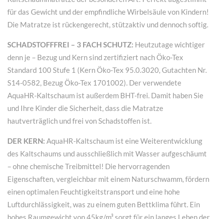
für das Gewicht und der empfindliche Wirbelsäule von Kindern!
Die Matratze ist rückengerecht, stützaktiv und dennoch softig.
SCHADSTOFFFREI – 3 FACH SCHUTZ:
Heutzutage wichtiger
denn je – Bezug und Kern sind zertifiziert nach Öko-Tex
Standard 100 Stufe 1 (Kern Öko-Tex 95.0.3020, Gutachten Nr.
S14-0582, Bezug Öko-Tex 1701002). Der verwendete
AquaHR-Kaltschaum ist außerdem BHT-frei. Damit haben Sie
und Ihre Kinder die Sicherheit, dass die Matratze
hautverträglich und frei von Schadstoffen ist.
DER KERN:
AquaHR-Kaltschaum ist eine Weiterentwicklung
des Kaltschaums und ausschließlich mit Wasser aufgeschäumt
– ohne chemische Treibmittel! Die hervorragenden
Eigenschaften, vergleichbar mit einem Naturschwamm, fördern
einen optimalen Feuchtigkeitstransport und eine hohe
Luftdurchlässigkeit, was zu einem guten Bettklima führt. Ein
hohes Raumgewicht von 45kg/m³ sorgt für ein langes Leben der